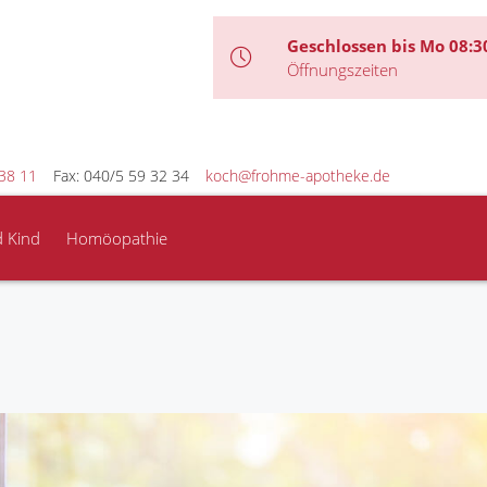
Geschlossen bis Mo 08:3
Öffnungszeiten
38 11
Fax: 040/5 59 32 34
koch@frohme-apotheke.de
d Kind
Homöopathie