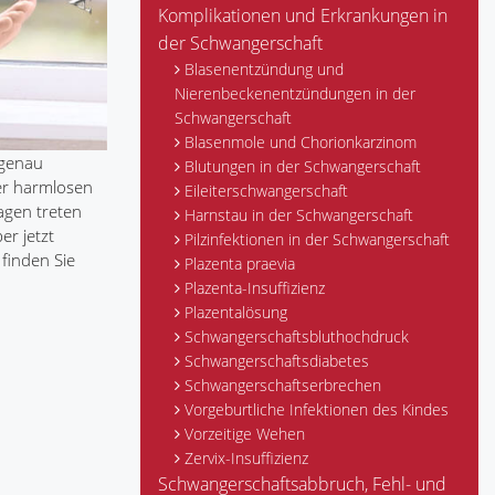
Komplikationen und Erkrankungen in
der Schwangerschaft
Blasenentzündung und
Nierenbeckenentzündungen in der
Schwangerschaft
Blasenmole und Chorionkarzinom
 genau
Blutungen in der Schwangerschaft
er harmlosen
Eileiterschwangerschaft
agen treten
Harnstau in der Schwangerschaft
er jetzt
Pilzinfektionen in der Schwangerschaft
finden Sie
Plazenta praevia
Plazenta-Insuffizienz
Plazentalösung
Schwangerschaftsbluthochdruck
Schwangerschaftsdiabetes
Schwangerschaftserbrechen
Vorgeburtliche Infektionen des Kindes
Vorzeitige Wehen
Zervix-Insuffizienz
Schwangerschaftsabbruch, Fehl- und