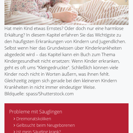
Hat mein Kind etwas Ernstes? Oder doch nur eine harmlose
Erkältung? In diesem Kapitel erfahren Sie das Wichtigste zu
den häufigsten Erkrankungen von Kindern und Jugendlichen.
Selbst wenn hier das Grundwissen über Kinderkrankheiten
abgedeckt wird – das Kapitel kann ein Buch zum Thema
Kindergesundheit nicht ersetzen: Wenn Kinder erkranken,
geht es oft ums "Kleingedruckte". Schließlich können viele
Kinder noch nicht in Worten äußern, was ihnen fehlt.
Gleichzeitig zeigen sich gerade bei den kleineren Kindern
Krankheiten in nicht immer eindeutiger Weise.
Bildquelle: spass/Shutterstock.com
Probleme mit Säuglingen
Dreimonatskoliken
Gelbsucht beim Neugeborenen
Ist mein Säugling krank?